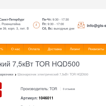
 Санкт-Петербург
Пн-Чт:
9:30 - 17:30
. Розенштейна
Пт:
9:30 - 17:00
info@gts-
м 39, корп. 3, лит. В
Сб, Вс:
выходные дни
 %
О нас
Оплата
Доставка
Лизинг
Реквизиты
кий 7,5кBт TOR HQD500
арезчики
Швонарезчик электрический 7,5кBт TOR HQD500
Производитель:
TOR
0 отзывов
Артикул:
1046011