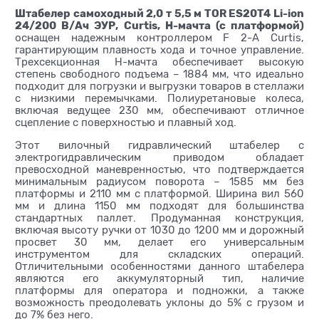
Штабелер самоходный 2,0 т 5,5 м TOR ES20T4 Li-ion
24/200 В/Ач ЭУР, Curtis, H-мачта (с платформой)
оснащен надежным контроллером F 2-A Curtis,
гарантирующим плавность хода и точное управление.
Трехсекционная H-мачта обеспечивает высокую
степень свободного подъема – 1884 мм, что идеально
подходит для погрузки и выгрузки товаров в стеллажи
с низкими перемычками. Полиуретановые колеса,
включая ведущее 230 мм, обеспечивают отличное
сцепление с поверхностью и плавный ход.
Этот вилочный гидравлический штабелер с
электрогидравлическим приводом обладает
превосходной маневренностью, что подтверждается
минимальным радиусом поворота – 1585 мм без
платформы и 2110 мм с платформой. Ширина вил 560
мм и длина 1150 мм подходят для большинства
стандартных паллет. Продуманная конструкция,
включая высоту ручки от 1030 до 1200 мм и дорожный
просвет 30 мм, делает его универсальным
инструментом для складских операций.
Отличительными особенностями данного штабелера
являются его аккумуляторный тип, наличие
платформы для оператора и подножки, а также
возможность преодолевать уклоны до 5% с грузом и
до 7% без него.