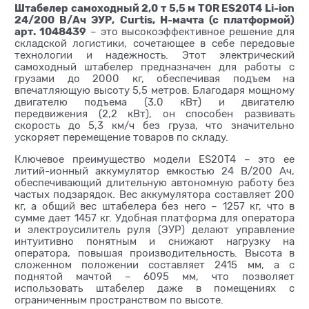
Штабелер самоходный 2,0 т 5,5 м TOR ES20T4 Li-ion
24/200 В/Ач ЭУР, Curtis, H-мачта (с платформой)
арт. 1048439
– это высокоэффективное решение для
складской логистики, сочетающее в себе передовые
технологии и надежность. Этот электрический
самоходный штабелер предназначен для работы с
грузами до 2000 кг, обеспечивая подъем на
впечатляющую высоту 5,5 метров. Благодаря мощному
двигателю подъема (3,0 кВт) и двигателю
передвижения (2,2 кВт), он способен развивать
скорость до 5,3 км/ч без груза, что значительно
ускоряет перемещение товаров по складу.
Ключевое преимущество модели ES20T4 – это ее
литий-ионный аккумулятор емкостью 24 В/200 Ач,
обеспечивающий длительную автономную работу без
частых подзарядок. Вес аккумулятора составляет 200
кг, а общий вес штабелера без него – 1257 кг, что в
сумме дает 1457 кг. Удобная платформа для оператора
и электроусилитель руля (ЭУР) делают управление
интуитивно понятным и снижают нагрузку на
оператора, повышая производительность. Высота в
сложенном положении составляет 2415 мм, а с
поднятой мачтой – 6095 мм, что позволяет
использовать штабелер даже в помещениях с
ограниченным пространством по высоте.