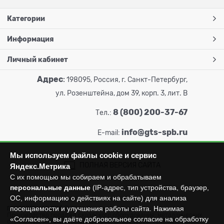
Категории
Информация
Личный кабинет
Адрес
:
198095, Россия, г. Санкт-Петербург,
ул. Розенштейна, дом 39, корп. 3, лит. В
8 (800) 200-37-67
Тел.:
info@gts-spb.ru
E-mail:
Мы используем файлы cookie и сервис
ПОЛНАЯ ВЕРСИЯ САЙТА
Яндекс.Метрика
С их помощью мы собираем и обрабатываем
персональные данные
(IP-адрес, тип устройства, браузер,
ОС, информацию о действиях на сайте) для анализа
посещаемости и улучшения работы сайта. Нажимая
ГОРТОРГСНАБ СПб
© 2026
Все права защищены.
Производство продажа складского оборудования: металлических
«Согласен», вы даёте добровольное согласие на обработку
стеллажей, металлических шкафов, штабелеров, тележек, талей,