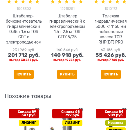
1003302
12915251
1010173
Штабелер-
Штабелер
Тележка
бочкокантователь
гидравлический с
гидравлическая
гидравлический
электроподъемом
5000 кг 1150 мм
0,35 т 1,6 м TOR
1,5 т 2,5 м TOR
нейлоновые
CDT с
CTD15/25
колеса TOR
электроподъемом
RHP(BF) PRO
231 969
 руб.
160 646
 руб.
63 186
 руб.
201 712
 руб.
140 918
 руб.
55 426
 руб.
выгода
30 257 руб.
выгода
19 728 руб.
выгода
7 760 руб.
КУПИТЬ
КУПИТЬ
КУПИТЬ
Похожие товары
Скидка 89
Скидка 68
Скидка 84
347 руб.
799 руб.
989 руб.
ЛИЗИНГ
ЛИЗИНГ
Новинка