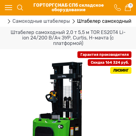
ГОРТОРГСНАБ СПб складское
0
оборудование
ры
Самоходные штабелеры
Штабелер самоходный 2,0 
Штабелер самоходный 2,0 т 5,5 м TOR ES20T4 Li-
ion 24/200 В/Ач ЭУР, Curtis, H-мачта (с
платформой)
Гарантия производителя
Скидка 164 324 руб.
ЛИЗИНГ