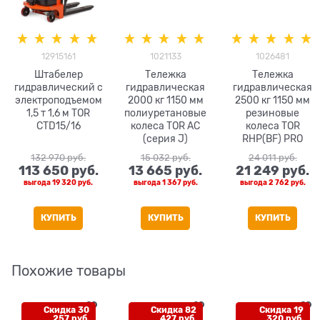
12915161
1021133
1026481
Штабелер
Тележка
Тележка
гидравлический с
гидравлическая
гидравлическая
электроподъемом
2000 кг 1150 мм
2500 кг 1150 мм
1,5 т 1,6 м TOR
полиуретановые
резиновые
CTD15/16
колеса TOR AC
колеса TOR
(серия J)
RHP(BF) PRO
132 970
 руб.
15 032
 руб.
24 011
 руб.
113 650
 руб.
13 665
 руб.
21 249
 руб.
выгода
19 320 руб.
выгода
1 367 руб.
выгода
2 762 руб.
КУПИТЬ
КУПИТЬ
КУПИТЬ
Похожие товары
Скидка 30
Скидка 82
Скидка 19
257 руб.
427 руб.
320 руб.