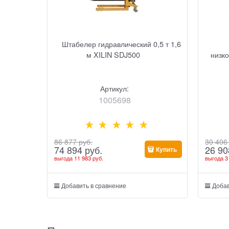
Штабелер гидравлический 0,5 т 1,6
м XILIN SDJ500
низк
Артикул:
1005698
86 877
 руб.
30 406
74 894
 руб.
26 90
Купить
выгода
11 983 руб.
выгода
3
Добавить в сравнение
Добав