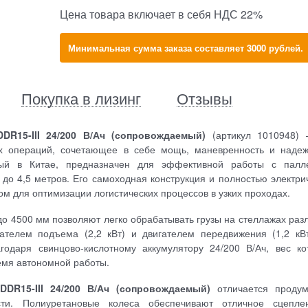
Цена товара включает в себя НДС 22%
Минимальная сумма заказа составляет 3000 рублей.
Покупка в лизинг
Отзывы
DR15-III 24/200 В/Ач (сопровождаемый)
(артикул 1010948) 
х операций, сочетающее в себе мощь, маневренность и надеж
ный в Китае, предназначен для эффективной работы с палл
 до 4,5 метров. Его самоходная конструкция и полностью электри
 для оптимизации логистических процессов в узких проходах.
о 4500 мм позволяют легко обрабатывать грузы на стеллажах раз
елем подъема (2,2 кВт) и двигателем передвижения (1,2 кВт
годаря свинцово-кислотному аккумулятору 24/200 В/Ач, вес ко
ремя автономной работы.
DR15-III 24/200 В/Ач (сопровождаемый)
отличается продум
сти. Полиуретановые колеса обеспечивают отличное сцепле