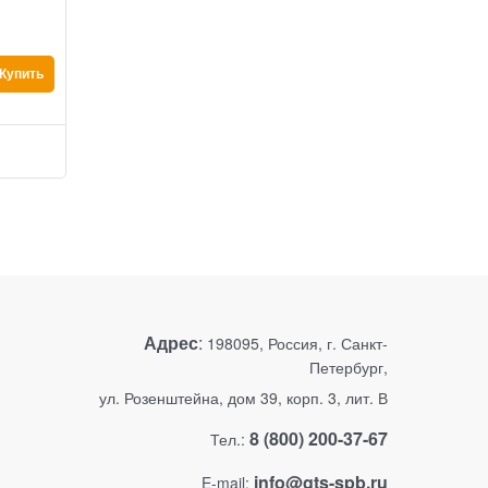
812 087
 руб.
273 488
725 078
 руб.
244 18
Купить
Купить
выгода
87 009 руб.
выгода
29 
Добавить в сравнение
Добави
Адрес
:
198095, Россия, г. Санкт-
Петербург,
ул. Розенштейна, дом 39, корп. 3, лит. В
8 (800) 200-37-67
Тел.:
info@gts-spb.ru
E-mail: