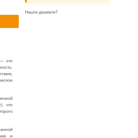
Нашли дешевле?
— это
ность.
етами,
ческое
личной
), что
торого
анной
ние и