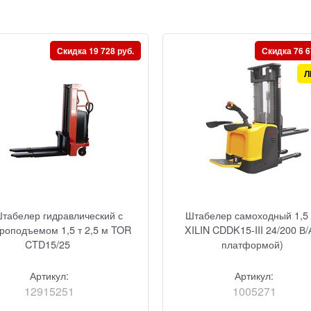
Скидка 19 728 руб.
Скидка 76 6
Л
табелер гидравлический с
Штабелер самоходный 1,5 
троподъемом 1,5 т 2,5 м TOR
XILIN CDDK15-III 24/200 В/
CTD15/25
платформой)
Артикул:
Артикул:
12915251
1005271