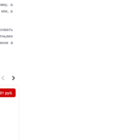
вку, а
 мм, а
ровать
ртными
иком в
01 руб.
Скидка 14 991 руб.