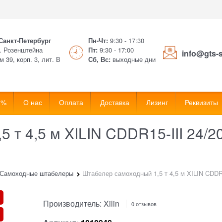
 Санкт-Петербург
Пн-Чт:
9:30 - 17:30
. Розенштейна
Пт:
9:30 - 17:00
info@gts-
м 39, корп. 3, лит. В
Сб, Вс:
выходные дни
 %
О нас
Оплата
Доставка
Лизинг
Реквизиты
 т 4,5 м XILIN CDDR15-III 24/2
Самоходные штабелеры
Штабелер самоходный 1,5 т 4,5 м XILIN CDDR
Производитель:
Xilin
0 отзывов