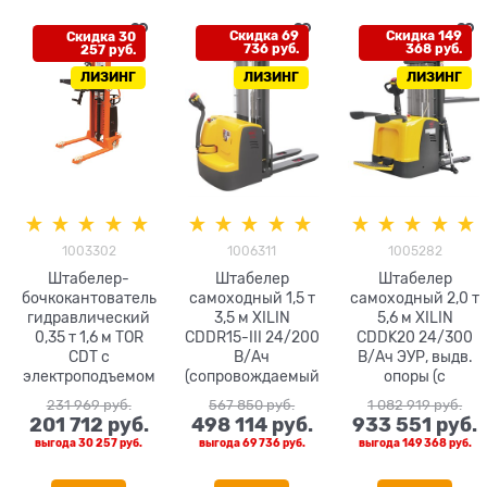
Скидка 30
Скидка 69
Скидка 149
257 руб.
736 руб.
368 руб.
ЛИЗИНГ
ЛИЗИНГ
ЛИЗИНГ
1003302
1006311
1005282
Штабелер-
Штабелер
Штабелер
бочкокантователь
самоходный 1,5 т
самоходный 2,0 т
гидравлический
3,5 м XILIN
5,6 м XILIN
0,35 т 1,6 м TOR
CDDR15-III 24/200
CDDK20 24/300
CDT с
В/Ач
В/Ач ЭУР, выдв.
электроподъемом
(сопровождаемый
опоры (с
)
платформой)
231 969
 руб.
567 850
 руб.
1 082 919
 руб.
201 712
 руб.
498 114
 руб.
933 551
 руб.
выгода
30 257 руб.
выгода
69 736 руб.
выгода
149 368 руб.