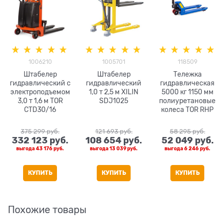
1006210
1005701
118509
Штабелер
Штабелер
Тележка
гидравлический с
гидравлический
гидравлическая
электроподъемом
1,0 т 2,5 м XILIN
5000 кг 1150 мм
3,0 т 1,6 м TOR
SDJ1025
полиуретановые
CTD30/16
колеса TOR RHP
375 299
 руб.
121 693
 руб.
58 295
 руб.
332 123
 руб.
108 654
 руб.
52 049
 руб.
выгода
43 176 руб.
выгода
13 039 руб.
выгода
6 246 руб.
КУПИТЬ
КУПИТЬ
КУПИТЬ
Похожие товары