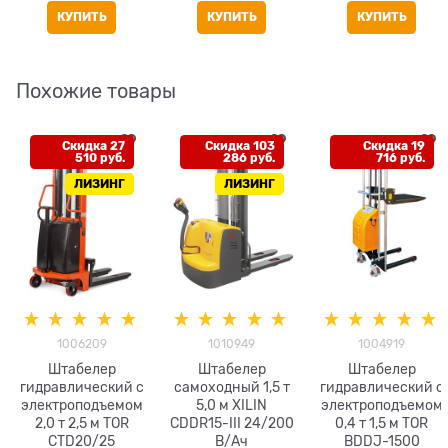
КУПИТЬ
КУПИТЬ
КУПИТЬ
Похожие товары
Скидка 27
Скидка 103
Скидка 19
510 руб.
286 руб.
716 руб.
ЛИЗИНГ
ЛИЗИНГ
1006209
1010949
1004919
Штабелер
Штабелер
Штабелер
гидравлический с
самоходный 1,5 т
гидравлический с
электроподъемом
5,0 м XILIN
электроподъемом
2,0 т 2,5 м TOR
CDDR15-III 24/200
0,4 т 1,5 м TOR
CTD20/25
В/Ач
BDDJ-1500