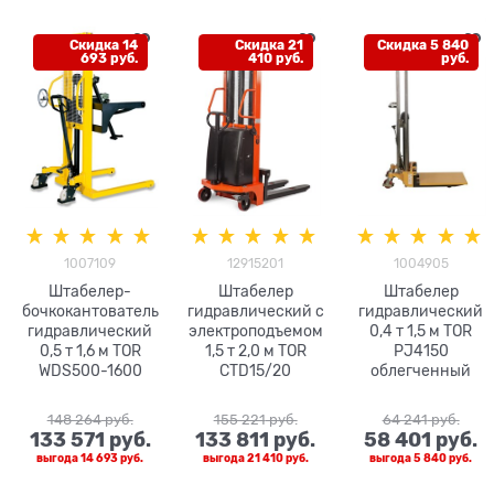
Скидка 14
Скидка 21
Скидка 5 840
693 руб.
410 руб.
руб.
1007109
12915201
1004905
Штабелер-
Штабелер
Штабелер
бочкокантователь
гидравлический с
гидравлический
гидравлический
электроподъемом
0,4 т 1,5 м TOR
0,5 т 1,6 м TOR
1,5 т 2,0 м TOR
PJ4150
WDS500-1600
CTD15/20
облегченный
148 264
 руб.
155 221
 руб.
64 241
 руб.
133 571
 руб.
133 811
 руб.
58 401
 руб.
выгода
14 693 руб.
выгода
21 410 руб.
выгода
5 840 руб.