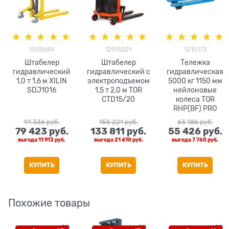
1005699
12915201
1010173
Штабелер
Штабелер
Тележка
гидравлический
гидравлический с
гидравлическая
1,0 т 1,6 м XILIN
электроподъемом
5000 кг 1150 мм
SDJ1016
1,5 т 2,0 м TOR
нейлоновые
CTD15/20
колеса TOR
RHP(BF) PRO
91 336
 руб.
155 221
 руб.
63 186
 руб.
79 423
 руб.
133 811
 руб.
55 426
 руб.
выгода
11 913 руб.
выгода
21 410 руб.
выгода
7 760 руб.
КУПИТЬ
КУПИТЬ
КУПИТЬ
Похожие товары