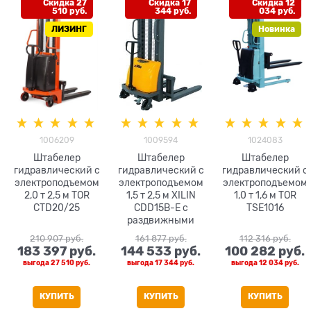
Скидка 27
Скидка 17
Скидка 12
510 руб.
344 руб.
034 руб.
ЛИЗИНГ
Новинка
1006209
1009594
1024083
Штабелер
Штабелер
Штабелер
гидравлический с
гидравлический с
гидравлический с
электроподъемом
электроподъемом
электроподъемом
2,0 т 2,5 м TOR
1,5 т 2,5 м XILIN
1,0 т 1,6 м TOR
CTD20/25
CDD15B-E с
TSE1016
раздвижными
вилами
210 907
 руб.
161 877
 руб.
112 316
 руб.
183 397
 руб.
144 533
 руб.
100 282
 руб.
выгода
27 510 руб.
выгода
17 344 руб.
выгода
12 034 руб.
КУПИТЬ
КУПИТЬ
КУПИТЬ