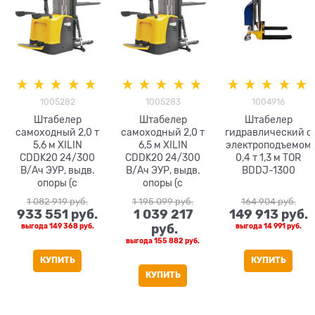
1005282
1005283
1004916
Штабелер
Штабелер
Штабелер
самоходный 2,0 т
самоходный 2,0 т
гидравлический с
5,6 м XILIN
6,5 м XILIN
электроподъемом
CDDK20 24/300
CDDK20 24/300
0,4 т 1,3 м TOR
В/Ач ЭУР, выдв.
В/Ач ЭУР, выдв.
BDDJ-1300
опоры (с
опоры (с
платформой)
платформой)
1 082 919
 руб.
1 195 099
 руб.
164 904
 руб.
933 551
 руб.
1 039 217
149 913
 руб.
выгода
149 368 руб.
 руб.
выгода
14 991 руб.
выгода
155 882 руб.
КУПИТЬ
КУПИТЬ
КУПИТЬ