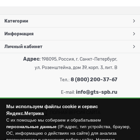
Категории
Информация
Личный кабинет
Адрес
:
198095, Россия, г. Санкт-Петербург,
ул. Розенштейна, дом 39, корп. 3, лит. В
8 (800) 200-37-67
Тел.:
info@gts-spb.ru
E-mail:
Мы используем файлы cookie и сервис
ПОЛНАЯ ВЕРСИЯ САЙТА
Яндекс.Метрика
С их помощью мы собираем и обрабатываем
персональные данные
(IP-адрес, тип устройства, браузер,
ОС, информацию о действиях на сайте) для анализа
посещаемости и улучшения работы сайта. Нажимая
ГОРТОРГСНАБ СПб
© 2026
Все права защищены.