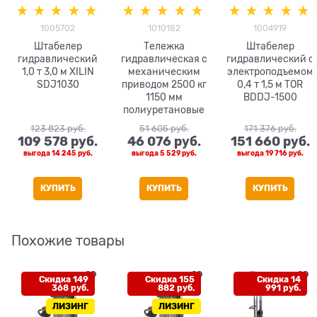
1005702
1010182
1004919
Штабелер
Тележка
Штабелер
гидравлический
гидравлическая с
гидравлический с
1,0 т 3,0 м XILIN
механическим
электроподъемом
SDJ1030
приводом 2500 кг
0,4 т 1,5 м TOR
1150 мм
BDDJ-1500
полиуретановые
колеса XILIN BFA
123 823
 руб.
51 605
 руб.
171 376
 руб.
109 578
 руб.
46 076
 руб.
151 660
 руб.
выгода
14 245 руб.
выгода
5 529 руб.
выгода
19 716 руб.
КУПИТЬ
КУПИТЬ
КУПИТЬ
Похожие товары
Скидка 149
Скидка 155
Скидка 14
368 руб.
882 руб.
991 руб.
ЛИЗИНГ
ЛИЗИНГ