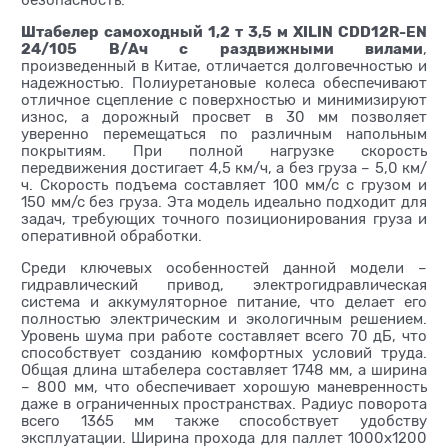
Штабелер самоходный 1,2 т 3,5 м XILIN CDD12R-EN
24/105 В/Ач с раздвижными вилами
,
произведенный в Китае, отличается долговечностью и
надежностью. Полиуретановые колеса обеспечивают
отличное сцепление с поверхностью и минимизируют
износ, а дорожный просвет в 30 мм позволяет
уверенно перемещаться по различным напольным
покрытиям. При полной нагрузке скорость
передвижения достигает 4,5 км/ч, а без груза – 5,0 км/
ч. Скорость подъема составляет 100 мм/с с грузом и
150 мм/с без груза. Эта модель идеально подходит для
задач, требующих точного позиционирования груза и
оперативной обработки.
Среди ключевых особенностей данной модели –
гидравлический привод, электрогидравлическая
система и аккумуляторное питание, что делает его
полностью электрическим и экологичным решением.
Уровень шума при работе составляет всего 70 дБ, что
способствует созданию комфортных условий труда.
Общая длина штабелера составляет 1748 мм, а ширина
– 800 мм, что обеспечивает хорошую маневренность
даже в ограниченных пространствах. Радиус поворота
всего 1365 мм также способствует удобству
эксплуатации. Ширина прохода для паллет 1000х1200