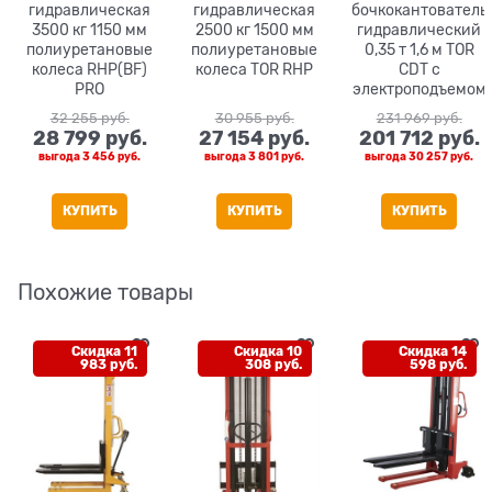
гидравлическая
гидравлическая
бочкокантователь
3500 кг 1150 мм
2500 кг 1500 мм
гидравлический
полиуретановые
полиуретановые
0,35 т 1,6 м TOR
колеса RHP(BF)
колеса TOR RHP
CDT с
PRO
электроподъемом
32 255
 руб.
30 955
 руб.
231 969
 руб.
28 799
 руб.
27 154
 руб.
201 712
 руб.
выгода
3 456 руб.
выгода
3 801 руб.
выгода
30 257 руб.
КУПИТЬ
КУПИТЬ
КУПИТЬ
Похожие товары
Скидка 11
Скидка 10
Скидка 14
983 руб.
308 руб.
598 руб.