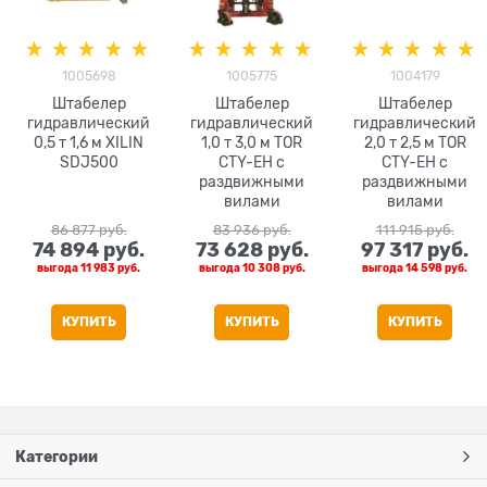
1005698
1005775
1004179
Штабелер
Штабелер
Штабелер
гидравлический
гидравлический
гидравлический
0,5 т 1,6 м XILIN
1,0 т 3,0 м TOR
2,0 т 2,5 м TOR
SDJ500
CTY-EH с
CTY-EH с
раздвижными
раздвижными
вилами
вилами
86 877
 руб.
83 936
 руб.
111 915
 руб.
74 894
 руб.
73 628
 руб.
97 317
 руб.
выгода
11 983 руб.
выгода
10 308 руб.
выгода
14 598 руб.
КУПИТЬ
КУПИТЬ
КУПИТЬ
Категории