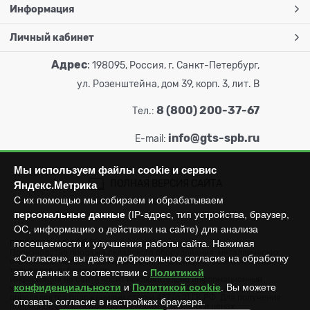
Информация
Личный кабинет
Адрес
:
198095, Россия, г. Санкт-Петербург,
ул. Розенштейна, дом 39, корп. 3, лит. В
8 (800) 200-37-67
Тел.:
info@gts-spb.ru
E-mail:
Мы используем файлы cookie и сервис
ПОЛНАЯ ВЕРСИЯ САЙТА
Яндекс.Метрика
С их помощью мы собираем и обрабатываем
персональные данные
(IP-адрес, тип устройства, браузер,
ОС, информацию о действиях на сайте) для анализа
посещаемости и улучшения работы сайта. Нажимая
ГОРТОРГСНАБ СПб
© 2026
Все права защищены.
Производство продажа складского оборудования: металлических
«Согласен», вы даёте добровольное согласие на обработку
стеллажей, металлических шкафов, штабелеров, тележек, талей,
тельферов, лебедок и пр.
этих данных в соответствии с
Политикой
Информация на сайте носит исключительно информационный
конфиденциальности
и
Политикой cookie
. Вы можете
характер и не может считаться публичной офертой, которая
определяется положениями статьи 437 (п.2) ГК РФ. Для получения
отозвать согласие в настройках браузера.
подробной информации об имеющихся товарах и ценах