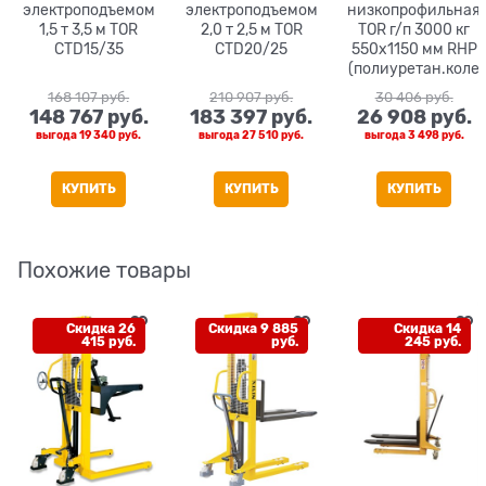
электроподъемом
электроподъемом
низкопрофильная
1,5 т 3,5 м TOR
2,0 т 2,5 м TOR
TOR г/п 3000 кг
CTD15/35
CTD20/25
550х1150 мм RHP
(полиуретан.коле
са)
168 107
 руб.
210 907
 руб.
30 406
 руб.
148 767
 руб.
183 397
 руб.
26 908
 руб.
выгода
19 340 руб.
выгода
27 510 руб.
выгода
3 498 руб.
КУПИТЬ
КУПИТЬ
КУПИТЬ
Похожие товары
Скидка 26
Скидка 9 885
Скидка 14
415 руб.
руб.
245 руб.