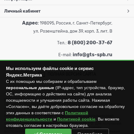
Личный кабинет
Адрес
:
198095, Россия, г. Санкт-Петербург,
ул. Розенштейна, дом 39, корп. 3, лит. В
8 (800) 200-37-67
Тел.:
info@gts-spb.ru
E-mail:
Мы используем файлы cookie и сервис
ПОЛНАЯ ВЕРСИЯ САЙТА
Яндекс.Метрика
С их помощью мы собираем и обрабатываем
персональные данные
(IP-адрес, тип устройства, браузер,
ОС, информацию о действиях на сайте) для анализа
посещаемости и улучшения работы сайта. Нажимая
ГОРТОРГСНАБ СПб
© 2026
Все права защищены.
Производство продажа складского оборудования: металлических
«Согласен», вы даёте добровольное согласие на обработку
стеллажей, металлических шкафов, штабелеров, тележек, талей,
тельферов, лебедок и пр.
этих данных в соответствии с
Политикой
Информация на сайте носит исключительно информационный
конфиденциальности
и
Политикой cookie
. Вы можете
характер и не может считаться публичной офертой, которая
определяется положениями статьи 437 (п.2) ГК РФ. Для получения
отозвать согласие в настройках браузера.
подробной информации об имеющихся товарах и ценах
воспользуйтесь контактами, указанными на сайте.
Минимальная