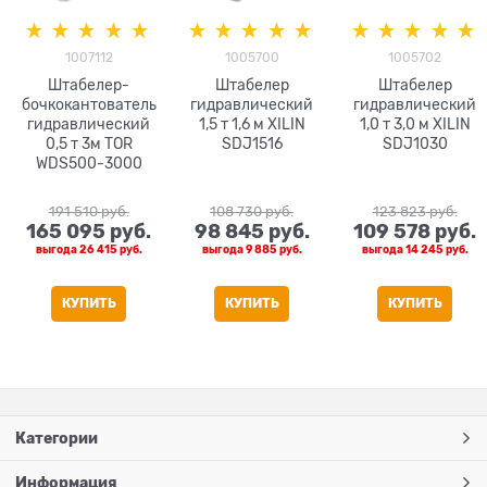
1007112
1005700
1005702
Штабелер-
Штабелер
Штабелер
бочкокантователь
гидравлический
гидравлический
гидравлический
1,5 т 1,6 м XILIN
1,0 т 3,0 м XILIN
0,5 т 3м TOR
SDJ1516
SDJ1030
WDS500-3000
191 510
 руб.
108 730
 руб.
123 823
 руб.
165 095
 руб.
98 845
 руб.
109 578
 руб.
выгода
26 415 руб.
выгода
9 885 руб.
выгода
14 245 руб.
КУПИТЬ
КУПИТЬ
КУПИТЬ
Категории
Информация