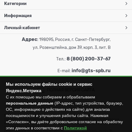
Категории
Информация
Личный кабинет
Адрес
:
198095, Россия, г. Санкт-Петербург,
ул. Розенштейна, дом 39, корп. 3, лит. В
8 (800) 200-37-67
Тел.:
info@gts-spb.ru
E-mail:
Мы используем файлы cookie и сервис
ПОЛНАЯ ВЕРСИЯ САЙТА
Яндекс.Метрика
С их помощью мы собираем и обрабатываем
персональные данные
(IP-адрес, тип устройства, браузер,
ОС, информацию о действиях на сайте) для анализа
посещаемости и улучшения работы сайта. Нажимая
ГОРТОРГСНАБ СПб
© 2026
Все права защищены.
Производство продажа складского оборудования: металлических
«Согласен», вы даёте добровольное согласие на обработку
стеллажей, металлических шкафов, штабелеров, тележек, талей,
тельферов, лебедок и пр.
этих данных в соответствии с
Политикой
Информация на сайте носит исключительно информационный