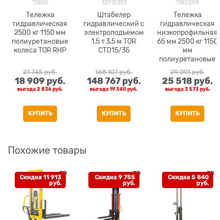
11825
12915351
1180259
Тележка
Штабелер
Тележка
гидравлическая
гидравлический с
гидравлическая
2500 кг 1150 мм
электроподъемом
низкопрофильная
полиуретановые
1,5 т 3,5 м TOR
65 мм 2500 кг 1150
колеса TOR RHP
CTD15/35
мм
полиуретановые
колеса TOR RHP
21 745
 руб.
168 107
 руб.
29 091
 руб.
18 909
 руб.
148 767
 руб.
25 518
 руб.
выгода
2 836 руб.
выгода
19 340 руб.
выгода
3 573 руб.
КУПИТЬ
КУПИТЬ
КУПИТЬ
Похожие товары
Скидка 11 913
Скидка 9 755
Скидка 5 840
руб.
руб.
руб.