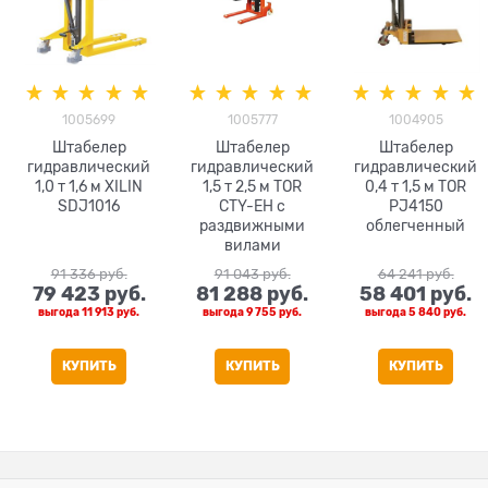
1005699
1005777
1004905
Штабелер
Штабелер
Штабелер
гидравлический
гидравлический
гидравлический
1,0 т 1,6 м XILIN
1,5 т 2,5 м TOR
0,4 т 1,5 м TOR
SDJ1016
CTY-EH с
PJ4150
раздвижными
облегченный
вилами
91 336
 руб.
91 043
 руб.
64 241
 руб.
79 423
 руб.
81 288
 руб.
58 401
 руб.
выгода
11 913 руб.
выгода
9 755 руб.
выгода
5 840 руб.
КУПИТЬ
КУПИТЬ
КУПИТЬ