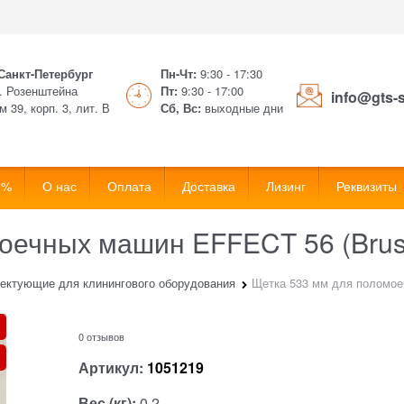
 Санкт-Петербург
Пн-Чт:
9:30 - 17:30
. Розенштейна
Пт:
9:30 - 17:00
info@gts-
м 39, корп. 3, лит. В
Сб, Вс:
выходные дни
 %
О нас
Оплата
Доставка
Лизинг
Реквизиты
оечных машин EFFECT 56 (Brus
ектующие для клинингового оборудования
Щетка 533 мм для поломое
0 отзывов
Артикул:
1051219
Вес (кг):
0,2