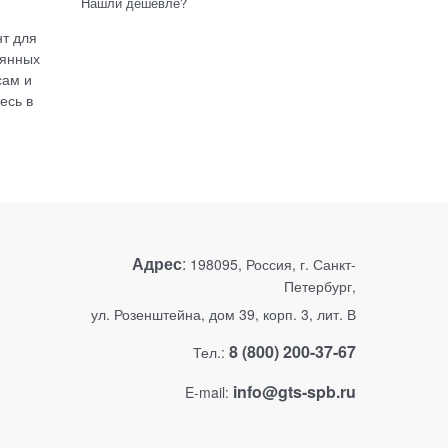
Нашли дешевле?
нт для
оянных
сам и
есь в
Адрес
:
198095, Россия, г. Санкт-
Петербург,
ул. Розенштейна, дом 39, корп. 3, лит. В
8 (800) 200-37-67
Тел.:
info@gts-spb.ru
E-mail: