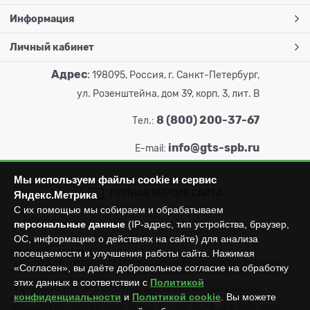
Информация
Личный кабинет
Адрес
:
198095, Россия, г. Санкт-Петербург,
ул. Розенштейна, дом 39, корп. 3, лит. В
8 (800) 200-37-67
Тел.:
info@gts-spb.ru
E-mail:
Мы используем файлы cookie и сервис
ПОЛНАЯ ВЕРСИЯ САЙТА
Яндекс.Метрика
С их помощью мы собираем и обрабатываем
персональные данные
(IP-адрес, тип устройства, браузер,
ОС, информацию о действиях на сайте) для анализа
посещаемости и улучшения работы сайта. Нажимая
ГОРТОРГСНАБ СПб
© 2026
Все права защищены.
Производство продажа складского оборудования: металлических
«Согласен», вы даёте добровольное согласие на обработку
стеллажей, металлических шкафов, штабелеров, тележек, талей,
тельферов, лебедок и пр.
этих данных в соответствии с
Политикой
Информация на сайте носит исключительно информационный
конфиденциальности
и
Политикой cookie
. Вы можете
характер и не может считаться публичной офертой, которая
определяется положениями статьи 437 (п.2) ГК РФ. Для получения