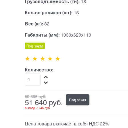
Грузоподъёмность (тн):
18
Кол-во роликов (шт):
18
Вес (кг):
82
Габариты (мм):
1030x620x110
Под заказ
Количество:
59 386
 руб.
51 640
 руб.
Под заказ
выгода
7 746 руб.
Цена товара включает в себя НДС 22%