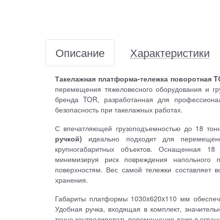
Описание
Характеристики
Такелажная платформа-тележка поворотная TOR
перемещения тяжеловесного оборудования и гру
бренда TOR, разработанная для профессионал
безопасность при такелажных работах.
С впечатляющей грузоподъемностью до 18 тон
ручкой)
идеально подходит для перемещения
крупногабаритных объектов. Оснащенная 18 
минимизируя риск повреждения напольного 
поверхностям. Вес самой тележки составляет вс
хранения.
Габариты платформы 1030x620x110 мм обеспечи
Удобная ручка, входящая в комплект, значитель
точно контролировать перемещение даже в огран