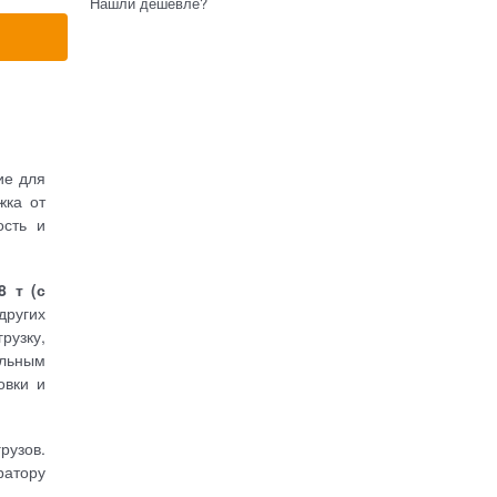
Нашли дешевле?
ие для
жка от
ость и
8 т (с
ругих
рузку,
льным
овки и
рузов.
ратору