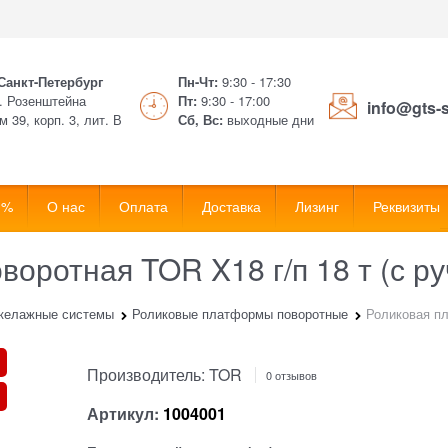
 Санкт-Петербург
Пн-Чт:
9:30 - 17:30
. Розенштейна
Пт:
9:30 - 17:00
info@gts-
м 39, корп. 3, лит. В
Сб, Вс:
выходные дни
 %
О нас
Оплата
Доставка
Лизинг
Реквизиты
оротная TOR X18 г/п 18 т (с ру
келажные системы
Роликовые платформы поворотные
Роликовая пл
Производитель:
TOR
0 отзывов
Артикул:
1004001