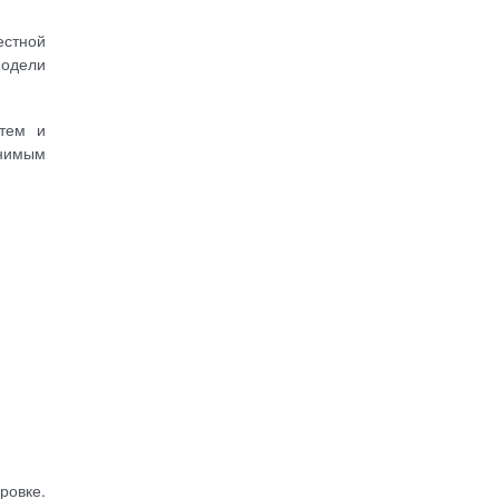
естной
модели
стем и
енимым
ровке.