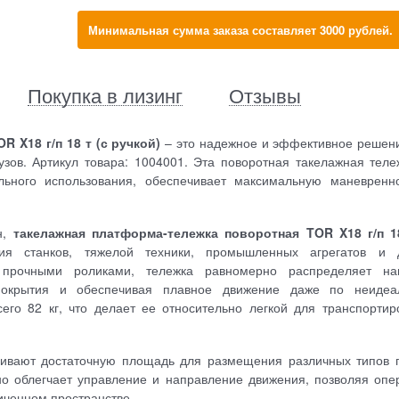
Минимальная сумма заказа составляет 3000 рублей.
Покупка в лизинг
Отзывы
 X18 г/п 18 т (с ручкой)
– это надежное и эффективное решен
зов. Артикул товара: 1004001. Эта поворотная такелажная теле
ьного использования, обеспечивает максимальную маневренн
н,
такелажная платформа-тележка поворотная TOR X18 г/п 1
 станков, тяжелой техники, промышленных агрегатов и д
прочными роликами, тележка равномерно распределяет наг
покрытия и обеспечивая плавное движение даже по неидеа
его 82 кг, что делает ее относительно легкой для транспортир
вают достаточную площадь для размещения различных типов г
но облегчает управление и направление движения, позволяя опе
иченном пространстве.