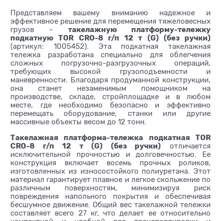
Представляем вашему вниманию надежное и
эффективное решение для перемещения тяжеловесных
такелажную платформу-тележку
грузов –
подкатную TOR CRO-8 г/п 12 т (G) (без ручки)
(артикул: 1005452). Эта подкатная такелажная
тележка разработана специально для облегчения
сложных погрузочно-разгрузочных операций,
требующих высокой грузоподъемности и
маневренности. Благодаря продуманной конструкции,
она станет незаменимым помощником на
производстве, складе, стройплощадке и в любом
месте, где необходимо безопасно и эффективно
перемещать оборудование, станки или другие
массивные объекты весом до 12 тонн.
Такелажная платформа-тележка подкатная TOR
CRO-8 г/п 12 т (G) (без ручки)
отличается
исключительной прочностью и долговечностью. Ее
конструкция включает восемь прочных роликов,
изготовленных из износостойкого полиуретана. Этот
материал гарантирует плавное и легкое скольжение по
различным поверхностям, минимизируя риск
повреждения напольного покрытия и обеспечивая
бесшумное движение. Общий вес такелажной тележки
составляет всего 27 кг, что делает ее относительно