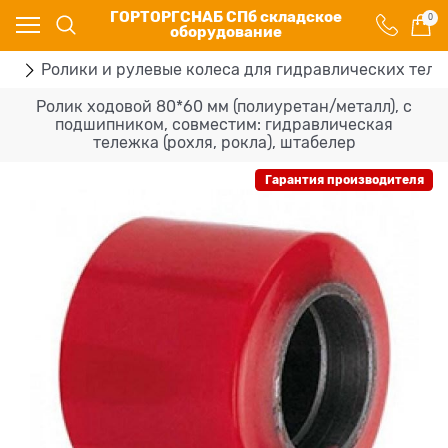
ГОРТОРГСНАБ СПб складское
0
оборудование
ки
Ролики и рулевые колеса для гидравлических тел
Ролик ходовой 80*60 мм (полиуретан/металл), с
подшипником, совместим: гидравлическая
тележка (рохля, рокла), штабелер
Гарантия производителя