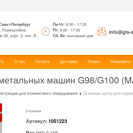
 Санкт-Петербург
Пн-Чт:
9:30 - 17:30
. Розенштейна
Пт:
9:30 - 17:00
info@gts-
м 39, корп. 3, лит. В
Сб, Вс:
выходные дни
 %
О нас
Оплата
Доставка
Лизинг
Реквизиты
метальных машин G98/G100 (Ma
ектующие для клинингового оборудования
Основная щетка для подме
0 отзывов
Артикул:
1051223
Вес (кг):
0,165