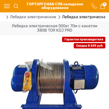
ГОРТОРГСНАБ СПб складское
0
оборудование
ки
Лебедки электрические
Лебедка электрическая 
Лебедка электрическая 500кг 70м с канатом
380В TOR KDJ PRO
Гарантия производителя
Скидка 8 039 руб.