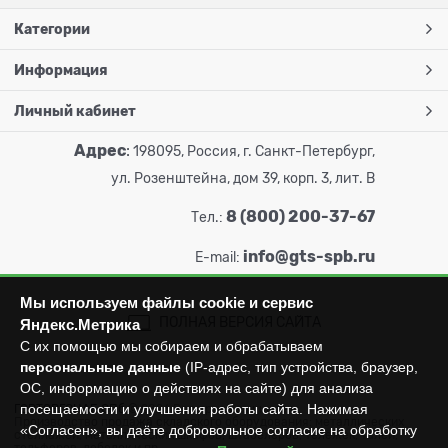
Категории
Информация
Личный кабинет
Адрес
:
198095, Россия, г. Санкт-Петербург,
ул. Розенштейна, дом 39, корп. 3, лит. В
8 (800) 200-37-67
Тел.:
info@gts-spb.ru
E-mail:
Мы используем файлы cookie и сервис
ПОЛНАЯ ВЕРСИЯ САЙТА
Яндекс.Метрика
С их помощью мы собираем и обрабатываем
персональные данные
(IP-адрес, тип устройства, браузер,
ОС, информацию о действиях на сайте) для анализа
посещаемости и улучшения работы сайта. Нажимая
ГОРТОРГСНАБ СПб
© 2026
Все права защищены.
Производство продажа складского оборудования: металлических
«Согласен», вы даёте добровольное согласие на обработку
стеллажей, металлических шкафов, штабелеров, тележек, талей,