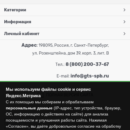
Категории
Информация
Личный кабинет
Адрес
:
198095, Россия, г. Санкт-Петербург,
ул. Розенштейна, дом 39, корп. 3, лит. В
8 (800) 200-37-67
Тел.:
info@gts-spb.ru
E-mail:
Мы используем файлы cookie и сервис
ПОЛНАЯ ВЕРСИЯ САЙТА
Яндекс.Метрика
С их помощью мы собираем и обрабатываем
персональные данные
(IP-адрес, тип устройства, браузер,
ОС, информацию о действиях на сайте) для анализа
посещаемости и улучшения работы сайта. Нажимая
ГОРТОРГСНАБ СПб
© 2026
Все права защищены.
Производство продажа складского оборудования: металлических
«Согласен», вы даёте добровольное согласие на обработку
стеллажей, металлических шкафов, штабелеров, тележек, талей,