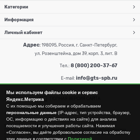
Категории
Информация
Личный кабинет
Адрес
:
198095, Россия, г. Санкт-Петербург,
ул. Розенштейна, дом 39, корп. 3, лит. В
8 (800) 200-37-67
Тел.:
info@gts-spb.ru
E-mail:
Мы используем файлы cookie и сервис
ПОЛНАЯ ВЕРСИЯ САЙТА
Яндекс.Метрика
С их помощью мы собираем и обрабатываем
персональные данные
(IP-адрес, тип устройства, браузер,
ОС, информацию о действиях на сайте) для анализа
посещаемости и улучшения работы сайта. Нажимая
ГОРТОРГСНАБ СПб
© 2026
Все права защищены.
Производство продажа складского оборудования: металлических
«Согласен», вы даёте добровольное согласие на обработку
стеллажей, металлических шкафов, штабелеров, тележек, талей,
тельферов, лебедок и пр.
этих данных в соответствии с
Политикой