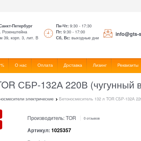
 Санкт-Петербург
Пн-Чт:
9:30 - 17:30
. Розенштейна
Пт:
9:30 - 17:00
info@gts-
м 39, корп. 3, лит. В
Сб, Вс:
выходные дни
 %
О нас
Оплата
Доставка
Лизинг
Реквизиты
TOR СБР-132А 220В (чугунный 
носмесители электрические
Бетоносмеситель 132 л TOR СБР-132А 220
Производитель:
TOR
0 отзывов
Артикул:
1025357