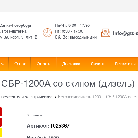
 Санкт-Петербург
Пн-Чт:
9:30 - 17:30
. Розенштейна
Пт:
9:30 - 17:00
info@gts-
м 39, корп. 3, лит. В
Сб, Вс:
выходные дни
 %
О нас
Оплата
Доставка
Лизинг
Реквизиты
 СБР-1200А со скипом (дизель)
носмесители электрические
Бетоносмеситель 1200 л СБР-1200А со ск
0 отзывов
Артикул:
1025367
Вес (кг):
1500