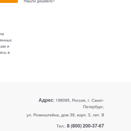
Нашли дешевле?
ля
оянных
сам и
есь в
Адрес
:
198095, Россия, г. Санкт-
Петербург,
ул. Розенштейна, дом 39, корп. 3, лит. В
8 (800) 200-37-67
Тел.: