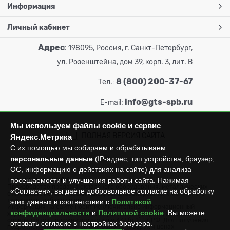
Информация
Личный кабинет
Адрес
:
198095, Россия, г. Санкт-Петербург,
ул. Розенштейна, дом 39, корп. 3, лит. В
8 (800) 200-37-67
Тел.:
info@gts-spb.ru
E-mail:
Мы используем файлы cookie и сервис
ПОЛНАЯ ВЕРСИЯ САЙТА
Яндекс.Метрика
С их помощью мы собираем и обрабатываем
персональные данные
(IP-адрес, тип устройства, браузер,
ОС, информацию о действиях на сайте) для анализа
посещаемости и улучшения работы сайта. Нажимая
ГОРТОРГСНАБ СПб
© 2026
Все права защищены.
Производство продажа складского оборудования: металлических
«Согласен», вы даёте добровольное согласие на обработку
стеллажей, металлических шкафов, штабелеров, тележек, талей,
тельферов, лебедок и пр.
этих данных в соответствии с
Политикой
Информация на сайте носит исключительно информационный
конфиденциальности
и
Политикой cookie
. Вы можете
характер и не может считаться публичной офертой, которая
определяется положениями статьи 437 (п.2) ГК РФ. Для получения
отозвать согласие в настройках браузера.
подробной информации об имеющихся товарах и ценах