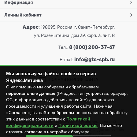
Информация
Личный кабинет
Адрес
:
198095, Россия, г. Санкт-Петербург,
ул. Розенштейна, дом 39, корп. 3, лит. В
8 (800) 200-37-67
Тел.:
info@gts-spb.ru
E-mail:
Мы используем файлы cookie и сервис
ПОЛНАЯ ВЕРСИЯ САЙТА
Яндекс.Метрика
С их помощью мы собираем и обрабатываем
персональные данные
(IP-адрес, тип устройства, браузер,
ОС, информацию о действиях на сайте) для анализа
посещаемости и улучшения работы сайта. Нажимая
ГОРТОРГСНАБ СПб
© 2026
Все права защищены.
Производство продажа складского оборудования: металлических
«Согласен», вы даёте добровольное согласие на обработку
стеллажей, металлических шкафов, штабелеров, тележек, талей,
тельферов, лебедок и пр.
этих данных в соответствии с
Политикой
Информация на сайте носит исключительно информационный
конфиденциальности
и
Политикой cookie
. Вы можете
характер и не может считаться публичной офертой, которая
определяется положениями статьи 437 (п.2) ГК РФ. Для получения
отозвать согласие в настройках браузера.
подробной информации об имеющихся товарах и ценах