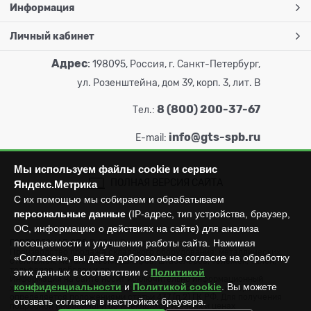
Информация
Личный кабинет
Адрес
:
198095, Россия, г. Санкт-Петербург,
ул. Розенштейна, дом 39, корп. 3, лит. В
8 (800) 200-37-67
Тел.:
info@gts-spb.ru
E-mail:
Мы используем файлы cookie и сервис
ПОЛНАЯ ВЕРСИЯ САЙТА
Яндекс.Метрика
С их помощью мы собираем и обрабатываем
персональные данные
(IP-адрес, тип устройства, браузер,
ОС, информацию о действиях на сайте) для анализа
посещаемости и улучшения работы сайта. Нажимая
ГОРТОРГСНАБ СПб
© 2026
Все права защищены.
Производство продажа складского оборудования: металлических
«Согласен», вы даёте добровольное согласие на обработку
стеллажей, металлических шкафов, штабелеров, тележек, талей,
тельферов, лебедок и пр.
этих данных в соответствии с
Политикой
Информация на сайте носит исключительно информационный
конфиденциальности
и
Политикой cookie
. Вы можете
характер и не может считаться публичной офертой, которая
определяется положениями статьи 437 (п.2) ГК РФ. Для получения
отозвать согласие в настройках браузера.
подробной информации об имеющихся товарах и ценах