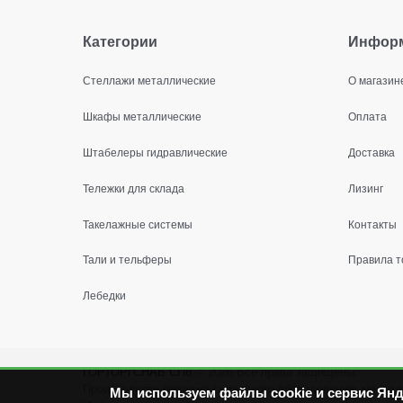
Категории
Инфор
Стеллажи металлические
О магазин
Шкафы металлические
Оплата
Штабелеры гидравлические
Доставка
Тележки для склада
Лизинг
Такелажные системы
Контакты
Тали и тельферы
Правила т
Лебедки
ГОРТОРГСНАБ СПб
© 2026
Все права защищены.
Производство продажа складского оборудования: металл
Мы используем файлы cookie и сервис Янд