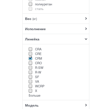
полиуретан
сталь
Вес
(кг)
Исполнение
Линейка
CRA
CRE
CRM
CRO
R-SW
R-W
SF
VA
WCRP
X
Больше
Модель