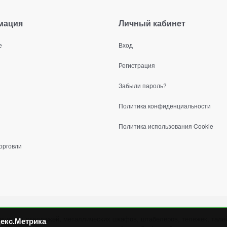
мация
Личный кабинет
е
Вход
Регистрация
Забыли пароль?
Политика конфиденциальности
Политика использования Cookie
орговли
ических стеллажей, металлических шкафов, штабелеров, тележек, талей
екс.Метрика