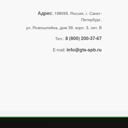
Адрес
:
198095, Россия, г. Санкт-
Петербург,
ул. Розенштейна, дом 39, корп. 3, лит. В
8 (800) 200-37-67
Тел.:
info@gts-spb.ru
E-mail:
, тельферов, лебедок и пр.