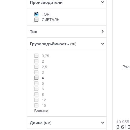
Производители
TOR
СИБТАЛЬ
Тип
Грузоподъёмность
(тн)
0,75
2
Рол
2,5
3
4
5
6
8
12
15
Больше
10 955
Длина
(мм)
9 61