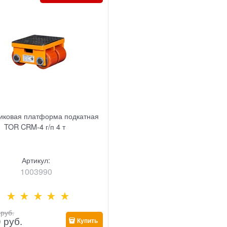
иковая платформа подкатная
TOR CRM-4 г/п 4 т
Артикул:
1003990
 руб.
0
 руб.
Купить