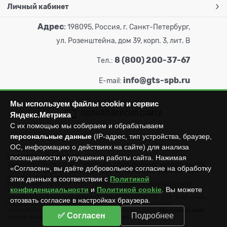
Личный кабинет
Адрес
:
198095, Россия, г. Санкт-Петербург,
ул. Розенштейна, дом 39, корп. 3, лит. В
8 (800) 200-37-67
Тел.:
info@gts-spb.ru
E-mail:
Мы используем файлы cookie и сервис
ПОЛНАЯ ВЕРСИЯ САЙТА
Яндекс.Метрика
С их помощью мы собираем и обрабатываем
персональные данные
(IP-адрес, тип устройства, браузер,
ОС, информацию о действиях на сайте) для анализа
посещаемости и улучшения работы сайта. Нажимая
ГОРТОРГСНАБ СПб
© 2026
Все права защищены.
Производство продажа складского оборудования: металлических
«Согласен», вы даёте добровольное согласие на обработку
стеллажей, металлических шкафов, штабелеров, тележек, талей,
тельферов, лебедок и пр.
этих данных в соответствии с
Политикой
Информация на сайте носит исключительно информационный
конфиденциальности
и
Политикой cookie
. Вы можете
характер и не может считаться публичной офертой, которая
определяется положениями статьи 437 (п.2) ГК РФ. Для получения
отозвать согласие в настройках браузера.
подробной информации об имеющихся товарах и ценах
воспользуйтесь контактами, указанными на сайте.
Минимальная
✅ Согласен
Подробнее
сумма заказа составляет 3000 рублей.