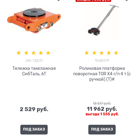
GM-13831
1048979
Тележка такелажная
Роликовая платформа
СибТаль, 6Т
поворотная TOR X4 г/п 4 т (с
ручкой) (T)#
13 517
 руб.
11 962
 руб.
2 529
 руб.
выгода
1 555 руб.
ПОД ЗАКАЗ
ПОД ЗАКАЗ