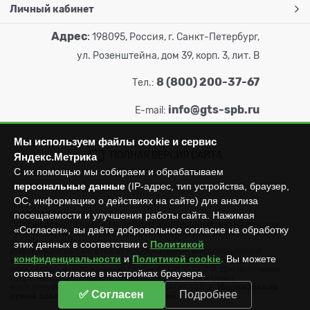
Личный кабинет
Адрес
:
198095, Россия, г. Санкт-Петербург,
ул. Розенштейна, дом 39, корп. 3, лит. В
8 (800) 200-37-67
Тел.:
info@gts-spb.ru
E-mail:
Мы используем файлы cookie и сервис
ПОЛНАЯ ВЕРСИЯ САЙТА
Яндекс.Метрика
С их помощью мы собираем и обрабатываем
персональные данные
(IP-адрес, тип устройства, браузер,
ОС, информацию о действиях на сайте) для анализа
посещаемости и улучшения работы сайта. Нажимая
ГОРТОРГСНАБ СПб
© 2026
Все права защищены.
Производство продажа складского оборудования: металлических
«Согласен», вы даёте добровольное согласие на обработку
стеллажей, металлических шкафов, штабелеров, тележек, талей,
тельферов, лебедок и пр.
этих данных в соответствии с
Политикой
Информация на сайте носит исключительно информационный
конфиденциальности
и
Политикой cookie
. Вы можете
характер и не может считаться публичной офертой, которая
определяется положениями статьи 437 (п.2) ГК РФ. Для получения
отозвать согласие в настройках браузера.
подробной информации об имеющихся товарах и ценах
воспользуйтесь контактами, указанными на сайте.
Минимальная
✅ Согласен
Подробнее
сумма заказа составляет 3000 рублей.