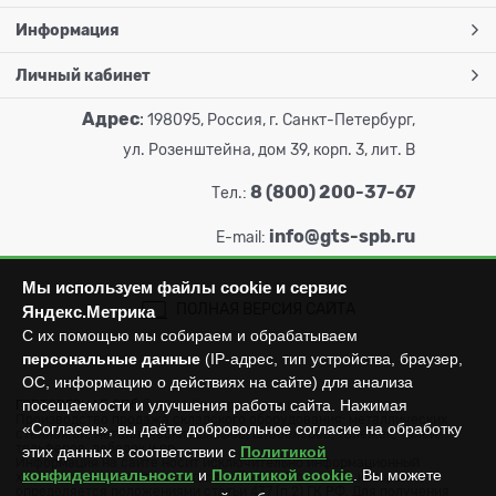
Информация
Личный кабинет
Адрес
:
198095, Россия, г. Санкт-Петербург,
ул. Розенштейна, дом 39, корп. 3, лит. В
8 (800) 200-37-67
Тел.:
info@gts-spb.ru
E-mail:
Мы используем файлы cookie и сервис
ПОЛНАЯ ВЕРСИЯ САЙТА
Яндекс.Метрика
С их помощью мы собираем и обрабатываем
персональные данные
(IP-адрес, тип устройства, браузер,
ОС, информацию о действиях на сайте) для анализа
посещаемости и улучшения работы сайта. Нажимая
ГОРТОРГСНАБ СПб
© 2026
Все права защищены.
Производство продажа складского оборудования: металлических
«Согласен», вы даёте добровольное согласие на обработку
стеллажей, металлических шкафов, штабелеров, тележек, талей,
тельферов, лебедок и пр.
этих данных в соответствии с
Политикой
Информация на сайте носит исключительно информационный
конфиденциальности
и
Политикой cookie
. Вы можете
характер и не может считаться публичной офертой, которая
определяется положениями статьи 437 (п.2) ГК РФ. Для получения