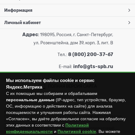
Информация
Личный кабинет
Адрес
:
198095, Россия, г. Санкт-Петербург,
ул. Розенштейна, дом 39, корп. 3, лит. В
8 (800) 200-37-67
Тел.:
info@gts-spb.ru
E-mail:
Мы используем файлы cookie и сервис
ПОЛНАЯ ВЕРСИЯ САЙТА
Яндекс.Метрика
С их помощью мы собираем и обрабатываем
персональные данные
(IP-адрес, тип устройства, браузер,
ОС, информацию о действиях на сайте) для анализа
посещаемости и улучшения работы сайта. Нажимая
ГОРТОРГСНАБ СПб
© 2026
Все права защищены.
Производство продажа складского оборудования: металлических
«Согласен», вы даёте добровольное согласие на обработку
стеллажей, металлических шкафов, штабелеров, тележек, талей,
тельферов, лебедок и пр.
этих данных в соответствии с
Политикой
Информация на сайте носит исключительно информационный
конфиденциальности
и
Политикой cookie
. Вы можете
характер и не может считаться публичной офертой, которая