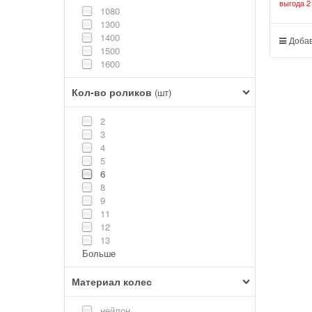
выгода
2
1080
1300
1400
Добав
1500
1600
Кол-во роликов
(шт)
2
3
4
5
6
8
9
11
12
13
Больше
Материал колес
нейлон