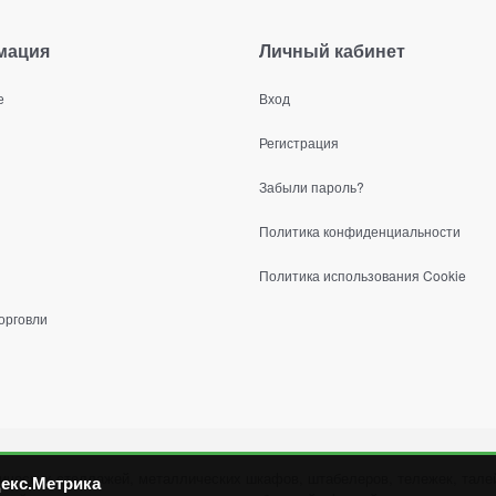
мация
Личный кабинет
е
Вход
Регистрация
Забыли пароль?
Политика конфиденциальности
Политика использования Cookie
орговли
ических стеллажей, металлических шкафов, штабелеров, тележек, талей
екс.Метрика