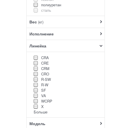
полиуретан
сталь
Вес
(кг)
Исполнение
Линейка
CRA
CRE
CRM
CRO
R-SW
R-W
SF
VA
WCRP
X
Больше
Модель