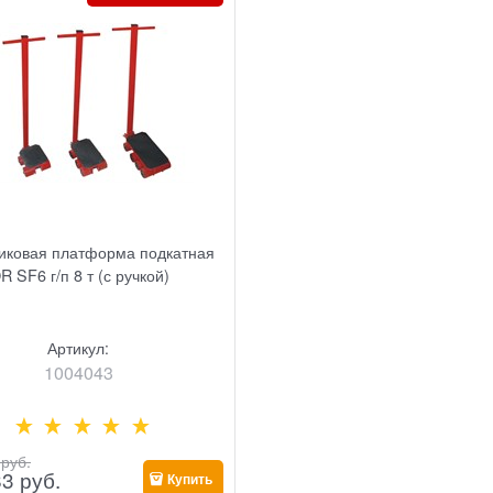
иковая платформа подкатная
R SF6 г/п 8 т (с ручкой)
Артикул:
1004043
 руб.
83
 руб.
Купить