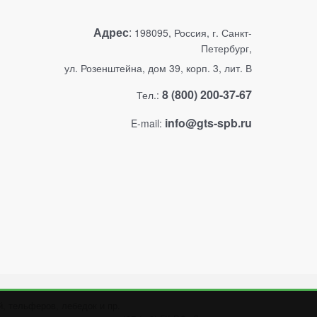
Адрес
:
198095, Россия, г. Санкт-
Петербург,
ул. Розенштейна, дом 39, корп. 3, лит. В
8 (800) 200-37-67
Тел.:
info@gts-spb.ru
E-mail:
, тельферов, лебедок и пр.