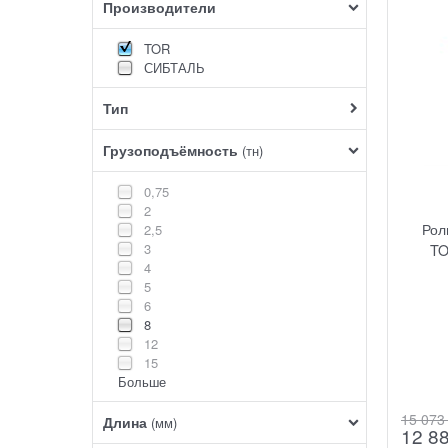
Производители
TOR
СИБТАЛЬ
Тип
Грузоподъёмность
(тн)
0,75
2
Рол
2,5
3
TO
4
5
6
8
12
15
Больше
15 073
Длина
(мм)
12 8