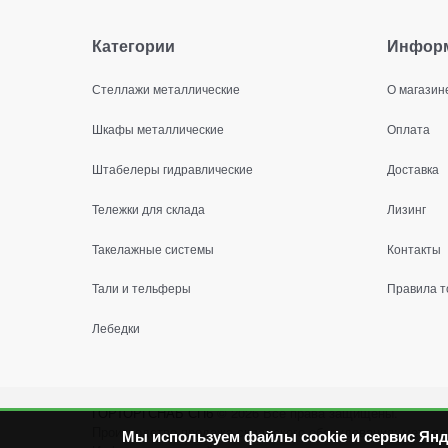
Категории
Инфор
Стеллажи металлические
О магазин
Шкафы металлические
Оплата
Штабелеры гидравлические
Доставка
Тележки для склада
Лизинг
Такелажные системы
Контакты
Тали и тельферы
Правила т
Лебедки
ГОРТОРГСНАБ СПб
© 2026
Все права защищены.
Производство продажа складского оборудования: металл
Мы используем файлы cookie и сервис Янд