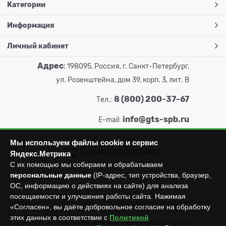
Категории
Информация
Личный кабинет
Адрес
:
198095, Россия, г. Санкт-Петербург,
ул. Розенштейна, дом 39, корп. 3, лит. В
8 (800) 200-37-67
Тел.:
info@gts-spb.ru
E-mail:
Мы используем файлы cookie и сервис
ПОЛНАЯ ВЕРСИЯ САЙТА
Яндекс.Метрика
С их помощью мы собираем и обрабатываем
персональные данные
(IP-адрес, тип устройства, браузер,
ОС, информацию о действиях на сайте) для анализа
посещаемости и улучшения работы сайта. Нажимая
ГОРТОРГСНАБ СПб
© 2026
Все права защищены.
Производство продажа складского оборудования: металлических
«Согласен», вы даёте добровольное согласие на обработку
стеллажей, металлических шкафов, штабелеров, тележек, талей,
тельферов, лебедок и пр.
этих данных в соответствии с
Политикой
Информация на сайте носит исключительно информационный