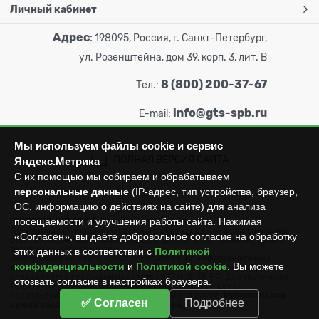
Личный кабинет
Адрес
:
198095, Россия, г. Санкт-Петербург,
ул. Розенштейна, дом 39, корп. 3, лит. В
8 (800) 200-37-67
Тел.:
info@gts-spb.ru
E-mail:
Мы используем файлы cookie и сервис
ПОЛНАЯ ВЕРСИЯ САЙТА
Яндекс.Метрика
С их помощью мы собираем и обрабатываем
персональные данные
(IP-адрес, тип устройства, браузер,
ОС, информацию о действиях на сайте) для анализа
посещаемости и улучшения работы сайта. Нажимая
ГОРТОРГСНАБ СПб
© 2026
Все права защищены.
Производство продажа складского оборудования: металлических
«Согласен», вы даёте добровольное согласие на обработку
стеллажей, металлических шкафов, штабелеров, тележек, талей,
тельферов, лебедок и пр.
этих данных в соответствии с
Политикой
Информация на сайте носит исключительно информационный
конфиденциальности
и
Политикой cookie
. Вы можете
характер и не может считаться публичной офертой, которая
определяется положениями статьи 437 (п.2) ГК РФ. Для получения
отозвать согласие в настройках браузера.
подробной информации об имеющихся товарах и ценах
воспользуйтесь контактами, указанными на сайте.
Минимальная
✅ Согласен
Подробнее
сумма заказа составляет 3000 рублей.