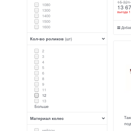
15 321
1080
13 6
1300
выгода
1
1400
1500
1600
Добав
Кол-во роликов
(шт)
2
3
4
5
6
8
9
11
12
13
Больше
Так
Материал колес
под
нейлон