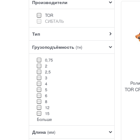
Производители
TOR
СИБТАЛЬ
Тип
Грузоподъёмность
(тн)
0,75
2
2,5
3
Рол
4
TOR CRA
5
6
8
12
15
Больше
Длина
(мм)