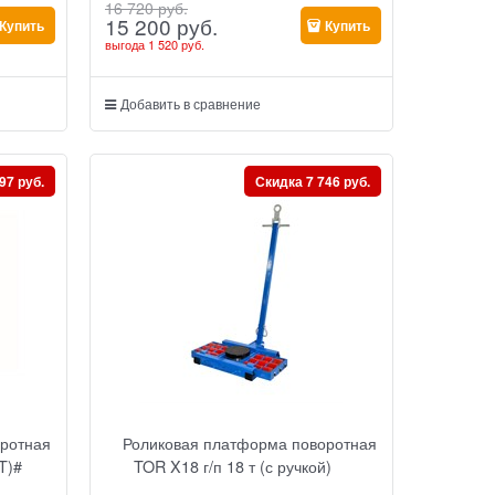
16 720
 руб.
15 200
 руб.
Купить
Купить
выгода
1 520 руб.
Добавить в сравнение
97 руб.
Скидка 7 746 руб.
оротная
Роликовая платформа поворотная
(T)#
TOR X18 г/п 18 т (с ручкой)