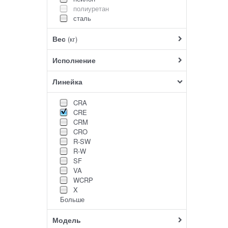
полиуретан
сталь
Вес
(кг)
Исполнение
Линейка
CRA
CRE
CRM
CRO
R-SW
R-W
SF
VA
WCRP
X
Больше
Модель