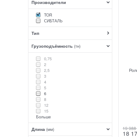
Производители
TOR
СИБТАЛЬ
Тип
Грузоподъёмность
(тн)
0,75
2
Рол
2,5
3
4
5
6
8
12
15
Больше
19 988
Длина
(мм)
18 1