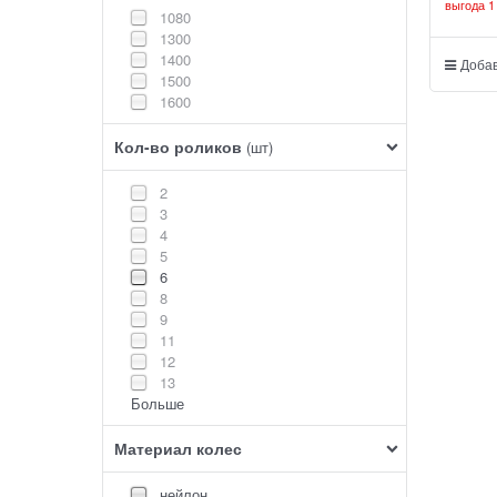
выгода
1
1080
1300
1400
Добав
1500
1600
Кол-во роликов
(шт)
2
3
4
5
6
8
9
11
12
13
Больше
Материал колес
нейлон