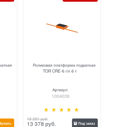
катная
Роликовая платформа подкатная
TOR CRE-6 г/п 6 т
Артикул:
1004039
15 251
 руб.
13 378
 руб.
Купить
Под заказ