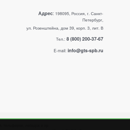
Адрес
:
198095, Россия, г. Санкт-
Петербург,
ул. Розенштейна, дом 39, корп. 3, лит. В
8 (800) 200-37-67
Тел.:
info@gts-spb.ru
E-mail:
, тельферов, лебедок и пр.