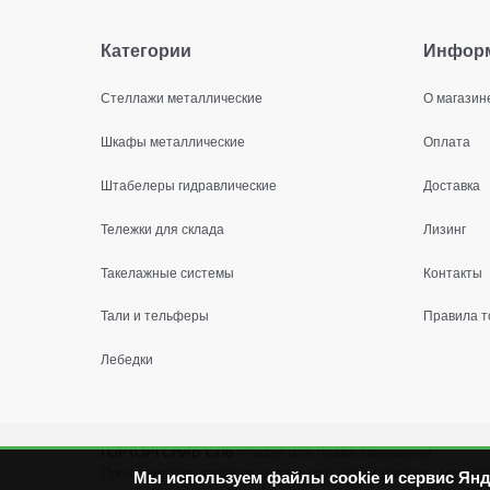
Категории
Инфор
Стеллажи металлические
О магазин
Шкафы металлические
Оплата
Штабелеры гидравлические
Доставка
Тележки для склада
Лизинг
Такелажные системы
Контакты
Тали и тельферы
Правила т
Лебедки
ГОРТОРГСНАБ СПб
© 2026
Все права защищены.
Производство продажа складского оборудования: металл
Мы используем файлы cookie и сервис Янд