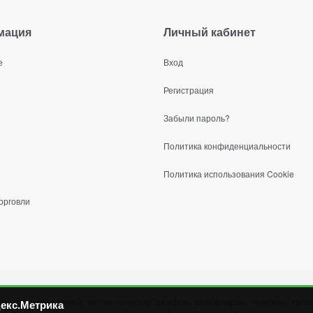
мация
Личный кабинет
е
Вход
Регистрация
Забыли пароль?
Политика конфиденциальности
Политика использования Cookie
орговли
ических стеллажей, металлических шкафов, штабелеров, тележек, талей
екс.Метрика