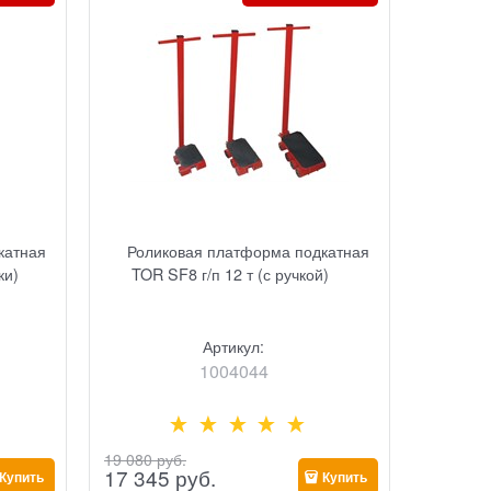
катная
Роликовая платформа подкатная
ки)
TOR SF8 г/п 12 т (с ручкой)
Артикул:
1004044
19 080
 руб.
17 345
 руб.
Купить
Купить