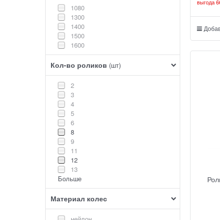
выгода
6
1080
1300
1400
Добав
1500
1600
Кол-во роликов
(шт)
2
3
4
5
6
8
9
11
12
13
Больше
Рол
Материал колес
нейлон