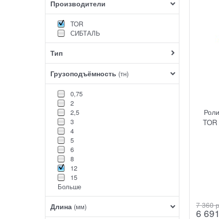
Производители
TOR
СИБТАЛЬ
Тип
Грузоподъёмность
(тн)
0,75
2
Рол
2,5
3
TOR 
4
5
6
8
12
15
Больше
7 360
 
Длина
(мм)
6 69