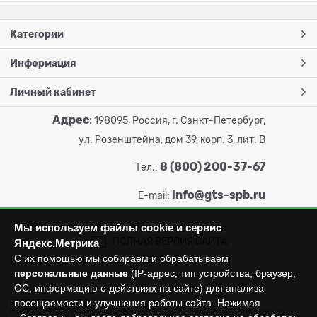
Категории
Информация
Личный кабинет
Адрес
:
198095, Россия, г. Санкт-Петербург,
ул. Розенштейна, дом 39, корп. 3, лит. В
8 (800) 200-37-67
Тел.:
info@gts-spb.ru
E-mail:
Мы используем файлы cookie и сервис
ПОЛНАЯ ВЕРСИЯ САЙТА
Яндекс.Метрика
С их помощью мы собираем и обрабатываем
персональные данные
(IP-адрес, тип устройства, браузер,
ОС, информацию о действиях на сайте) для анализа
посещаемости и улучшения работы сайта. Нажимая
ГОРТОРГСНАБ СПб
© 2026
Все права защищены.
Производство продажа складского оборудования: металлических