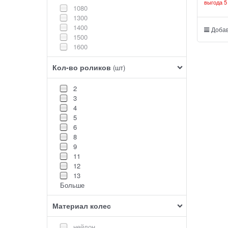
выгода
5
1080
1300
1400
Добав
1500
1600
Кол-во роликов
(шт)
2
3
4
5
6
8
9
11
12
13
Больше
Материал колес
нейлон