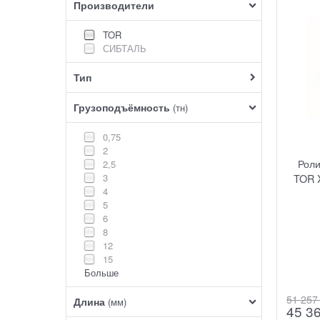
Производители
TOR
СИБТАЛЬ
Тип
Грузоподъёмность
(тн)
0,75
2
Рол
2,5
3
TOR X
4
5
6
8
12
15
Больше
51 257
Длина
(мм)
45 3