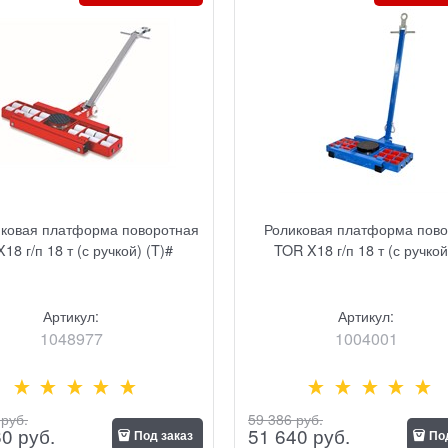
иковая платформа поворотная
Роликовая платформа пов
18 г/п 18 т (с ручкой) (T)#
TOR X18 г/п 18 т (с ручкой
Артикул:
Артикул:
1048977
1004001
 руб.
59 386
 руб.
60
 руб.
51 640
 руб.
Под заказ
По