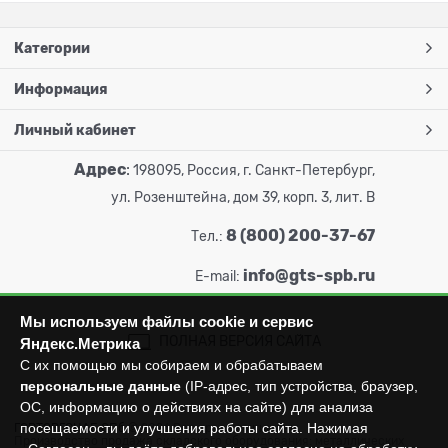
Категории
Информация
Личный кабинет
Адрес
:
198095, Россия, г. Санкт-Петербург,
ул. Розенштейна, дом 39, корп. 3, лит. В
8 (800) 200-37-67
Тел.:
info@gts-spb.ru
E-mail:
Мы используем файлы cookie и сервис
ПОЛНАЯ ВЕРСИЯ САЙТА
Яндекс.Метрика
С их помощью мы собираем и обрабатываем
персональные данные
(IP-адрес, тип устройства, браузер,
ОС, информацию о действиях на сайте) для анализа
посещаемости и улучшения работы сайта. Нажимая
ГОРТОРГСНАБ СПб
© 2026
Все права защищены.
Производство продажа складского оборудования: металлических