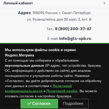
Личный кабинет
Адрес
:
198095, Россия, г. Санкт-Петербург,
ул. Розенштейна, дом 39, корп. 3, лит. В
8 (800) 200-37-67
Тел.:
info@gts-spb.ru
E-mail:
Мы используем файлы cookie и сервис
ПОЛНАЯ ВЕРСИЯ САЙТА
Яндекс.Метрика
С их помощью мы собираем и обрабатываем
персональные данные
(IP-адрес, тип устройства, браузер,
ОС, информацию о действиях на сайте) для анализа
посещаемости и улучшения работы сайта. Нажимая
ГОРТОРГСНАБ СПб
© 2026
Все права защищены.
Производство продажа складского оборудования: металлических
«Согласен», вы даёте добровольное согласие на обработку
стеллажей, металлических шкафов, штабелеров, тележек, талей,
тельферов, лебедок и пр.
этих данных в соответствии с
Политикой
Информация на сайте носит исключительно информационный
конфиденциальности
и
Политикой cookie
. Вы можете
характер и не может считаться публичной офертой, которая
определяется положениями статьи 437 (п.2) ГК РФ. Для получения
отозвать согласие в настройках браузера.
подробной информации об имеющихся товарах и ценах
воспользуйтесь контактами, указанными на сайте.
Минимальная
✅ Согласен
Подробнее
сумма заказа составляет 3000 рублей.