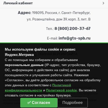
Личный кабинет
Адрес
:
198095, Россия, г. Санкт-Петербург,
ул. Розенштейна, дом 39, корп. 3, лит. В
8 (800) 200-37-67
Тел.:
info@gts-spb.ru
E-mail:
Мы используем файлы cookie и сервис
ПОЛНАЯ ВЕРСИЯ САЙТА
Яндекс.Метрика
С их помощью мы собираем и обрабатываем
персональные данные
(IP-адрес, тип устройства, браузер,
ОС, информацию о действиях на сайте) для анализа
посещаемости и улучшения работы сайта. Нажимая
ГОРТОРГСНАБ СПб
© 2026
Все права защищены.
Производство продажа складского оборудования: металлических
«Согласен», вы даёте добровольное согласие на обработку
стеллажей, металлических шкафов, штабелеров, тележек, талей,
тельферов, лебедок и пр.
этих данных в соответствии с
Политикой
Информация на сайте носит исключительно информационный
конфиденциальности
и
Политикой cookie
. Вы можете
характер и не может считаться публичной офертой, которая
определяется положениями статьи 437 (п.2) ГК РФ. Для получения
отозвать согласие в настройках браузера.
подробной информации об имеющихся товарах и ценах
воспользуйтесь контактами, указанными на сайте.
Минимальная
✅ Согласен
Подробнее
сумма заказа составляет 3000 рублей.