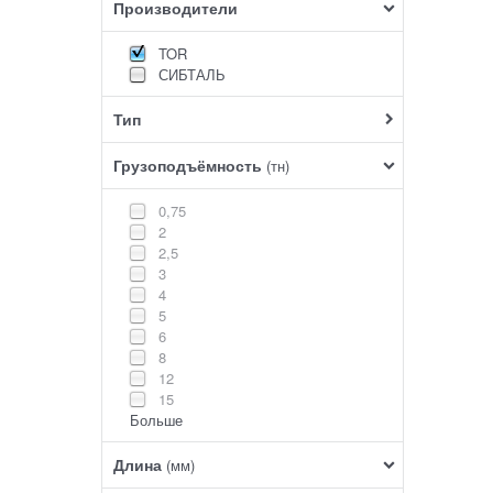
Производители
TOR
СИБТАЛЬ
Тип
Грузоподъёмность
(тн)
0,75
2
2,5
3
4
5
6
8
12
15
Больше
Длина
(мм)