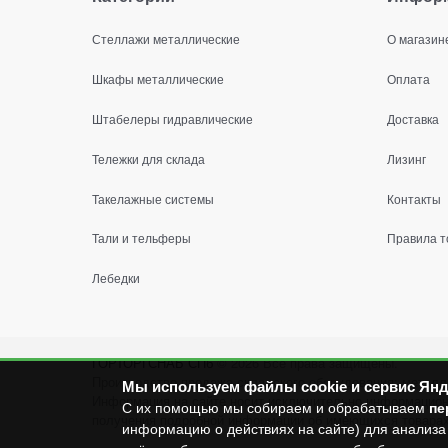
Стеллажи металлические
О магазин
Шкафы металлические
Оплата
Штабелеры гидравлические
Доставка
Тележки для склада
Лизинг
Такелажные системы
Контакты
Тали и тельферы
Правила т
Лебедки
ГОРТОРГСНАБ СПб
© 2026
Все права защищены.
Производство продажа складского оборудования: металл
Мы используем файлы cookie и сервис Янд
Информация на сайте носит исключительно информационны
С их помощью мы собираем и обрабатываем
пе
получения подробной информации об имеющихся товарах 
информацию о действиях на сайте) для анализа