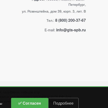
Петербург,
ул. Розенштейна, дом 39, корп. 3, лит. В
8 (800) 200-37-67
Тел.:
info@gts-spb.ru
E-mail:
, тельферов, лебедок и пр.
яется положениями статьи 437 (п.2) ГК РФ. Для
 сумма заказа составляет 3000 рублей.
✅ Согласен
Подробнее
вы