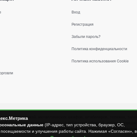
е
Вход
Регистрация
Забыли пароль?
Политика конфиденциальности
Политика использования Cookie
орговли
ических стеллажей, металлических шкафов, штабелеров, тележек, талей
екс.Метрика
й характер и не может считаться публичной офертой, которая определ
рсональные данные
(IP-адрес, тип устройства, браузер, ОС,
и ценах воспользуйтесь контактами, указанными на сайте.
Минимальная
 посещаемости и улучшения работы сайта. Нажимая «Согласен», 